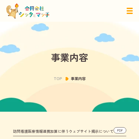
事業内容
会社紹介
事業内容
採用情報
TOP
事業内容
TEL
03-5669-0517
FAX
03-5669-0518
営業時間：
9：00～18：00
営業日：
月曜日～土曜日
PDF
訪問看護医療情報連携加算に伴うウェブサイト掲示について
年末年始、そのほか事務所が定める日