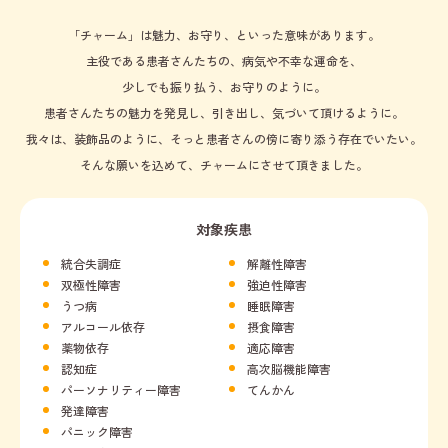
「チャーム」は魅力、お守り、といった
意味があります。
主役である患者さんたちの、病気や不幸な運命を、
少しでも振り払う、お守りのように。
患者さんたちの魅力を発見し、引き出し、
気づいて頂けるように。
我々は、装飾品のように、
そっと患者さんの傍に寄り添う存在でいたい。
そんな願いを込めて、
チャームにさせて頂きました。
対象疾患
統合失調症
解離性障害
双極性障害
強迫性障害
うつ病
睡眠障害
アルコール依存
摂食障害
薬物依存
適応障害
認知症
高次脳機能障害
パーソナリティー障害
てんかん
発達障害
パニック障害